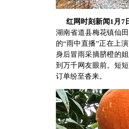
红网时刻新闻1月7
湖南省道县梅花镇仙田
的“雨中直播”正在上
身后冒雨采摘脐橙的姐
到万千网友眼前。短短
订单纷至沓来。