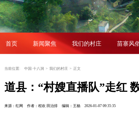
首页
新闻聚焦
我们的村庄
苗寨风
当前位置:
中国·十八洞
>
我们的村庄
>
正文
道县：“村嫂直播队”走红 
来源：红网
作者：程欢 田治排
编辑：王杨
2026-01-07 09:35:35