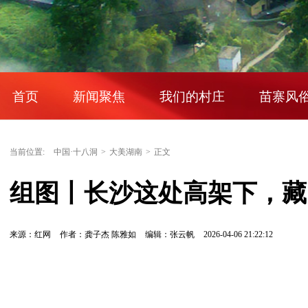
首页
新闻聚焦
我们的村庄
苗寨风
当前位置:
中国·十八洞
>
大美湖南
>
正文
组图丨长沙这处高架下，藏
来源：红网
作者：龚子杰 陈雅如
编辑：张云帆
2026-04-06 21:22:12