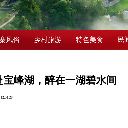
寨风俗
乡村旅游
特色美食
民
赴宝峰湖，醉在一湖碧水间
 12:51:28