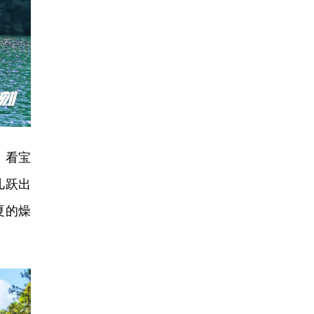
，看宝
儿跃出
夏的燥