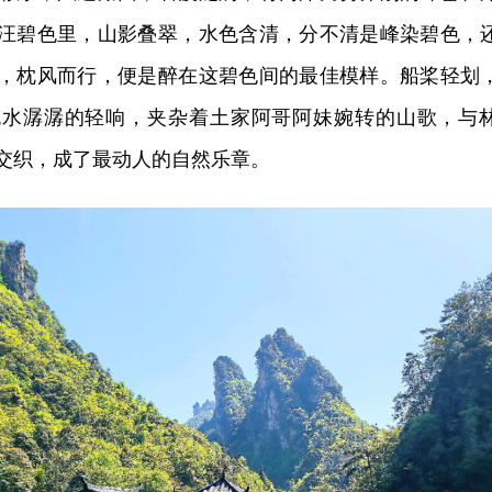
汪碧色里，山影叠翠，水色含清，分不清是峰染碧色，
，枕风而行，便是醉在这碧色间的最佳模样。船桨轻划
流水潺潺的轻响，夹杂着土家阿哥阿妹婉转的山歌，与
交织，成了最动人的自然乐章。