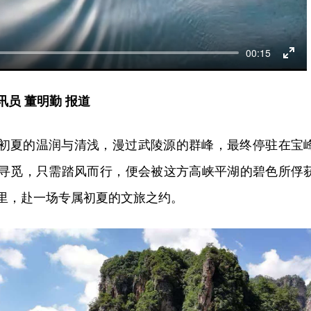
00:15
Ent
full
员 董明勤 报道
初夏的温润与清浅，漫过武陵源的群峰，最终停驻在宝
寻觅，只需踏风而行，便会被这方高峡平湖的碧色所俘
里，赴一场专属初夏的文旅之约。