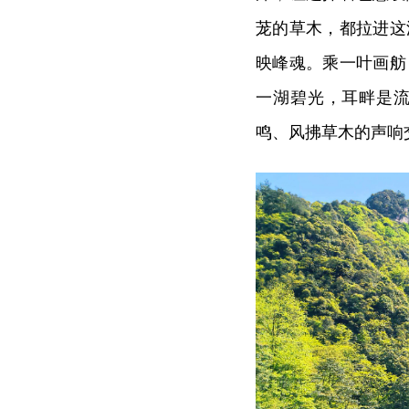
茏的草木，都拉进这
映峰魂。
乘一叶画舫
一湖碧光，耳畔是
鸣、风拂草木的声响