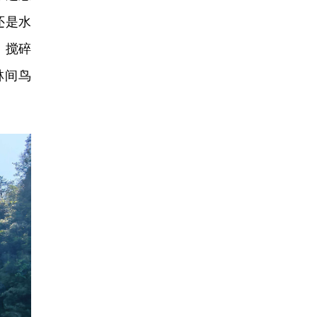
还是水
，搅碎
林间鸟