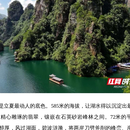
是立夏最动人的底色。585米的海拔，让湖水得以沉淀出
精心雕琢的翡翠，镶嵌在石英砂岩峰林之间。72米的
醇厚，风过湖面，碧波涟漪，将两岸刀劈斧削的峰峦、