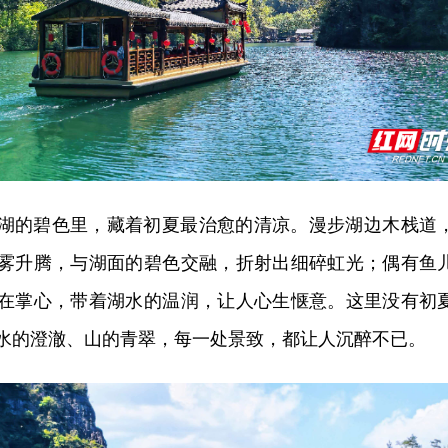
湖的碧色里，藏着初夏最治愈的清凉。漫步湖边木栈道
雾升腾，与湖面的碧色交融，折射出细碎虹光；偶有鱼
在掌心，带着湖水的温润，让人心生惬意。这里没有初
水的澄澈、山的青翠，每一处景致，都让人沉醉不已。