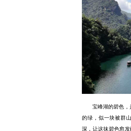
宝峰湖的碧色，
的绿，似一块被群山
深，让这抹碧色愈发