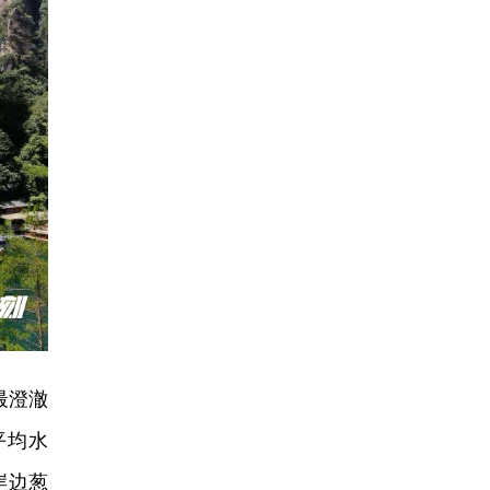
最澄澈
平均水
岸边葱