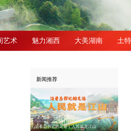
间艺术
魅力湘西
大美湖南
土
新闻推荐
沿着总书记的足迹丨人民就是江山