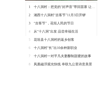
1
十八洞村：把党的“好声音”带回苗寨 让二十大精神落地生根
2
湘西十八洞村“吉客节”11月3日开锣
3
“吉客节”，花垣人民的节日
4
从“十八洞”出发 品尝幸福生活
5
花垣县十八洞村的返乡创客
6
十八洞村“长”出10余种新职业
7
十八洞村一对平凡夫妻酿制甜蜜的故事
8
凤凰磁浮观光快线 串联九公里诗意美景