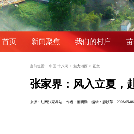
首页
新闻聚焦
我们的村庄
苗
当前位置:
中国·十八洞
>
魅力湘西
>
正文
张家界：风入立夏，
来源：红网张家界站
作者：董明勤
编辑：廖秋萍
2026-05-06