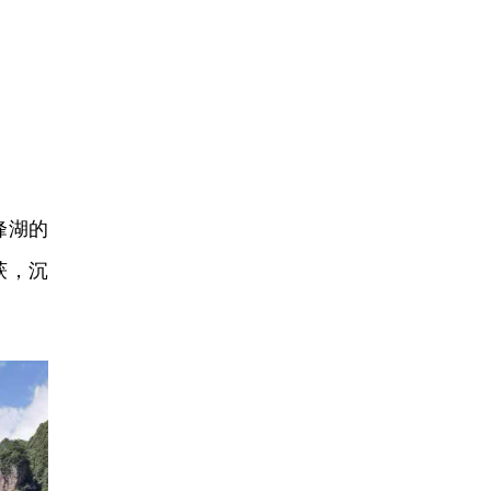
er
screen
峰湖的
获，沉